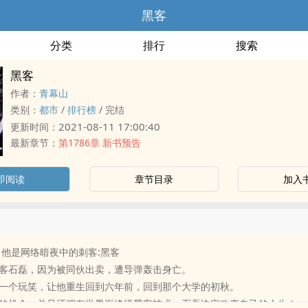
黑客
分类
排行
搜索
黑客
作者：
青幕山
类别：
都市
/
排行榜
/
完结
2021-08-11 17:00:40
更新时间：
最新章节：
第1786章 新书预告
即阅读
章节目录
加入
 他是网络暗夜中的刺客:黑客
客石磊，因为被同伙出卖，遭导弹轰击身亡。
一个玩笑，让他重生回到六年前，回到那个大学的初秋。
的机会，并且还拥有世界巅峰级黑客技术，石磊决定改变自己的人生！