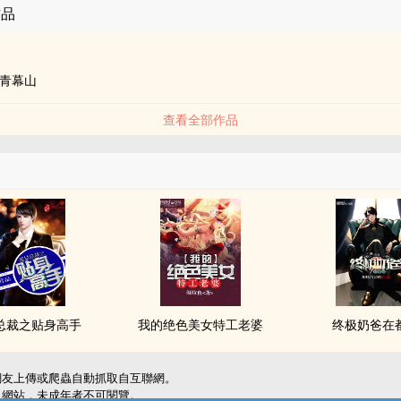
作品
青幕山
查看全部作品
总裁之贴身高手
我的绝色美女特工老婆
终极奶爸在
網友上傳或爬蟲自動抓取自互聯網。
級網站，未成年者不可閱覽。