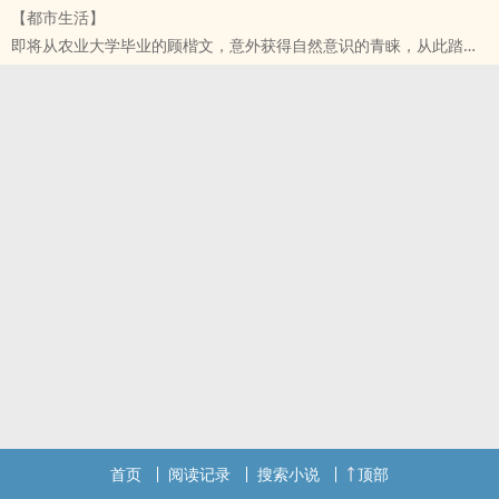
【都市生活】
变自己的人生！
即将从农业大学毕业的顾楷文，意外获得自然意识的青睐，从此踏上
前世，他只是暗夜中的刺客，虽然让人闻风丧胆，却总躲躲藏藏。
人生巅峰！
今生，他不但要做黑暗中的刺客，还要光明正大的站在台前，打造一
无论是名贵的花草树木，还是美味的山珍海鲜，亦或者珍稀药材，统
个超一流世界级企业。
统尽在途中...
他，将改变整个世界！
顾楷文：作为一个幸运的人，我当然要成为一名大玩家！
首页
阅读记录
搜索小说
顶部