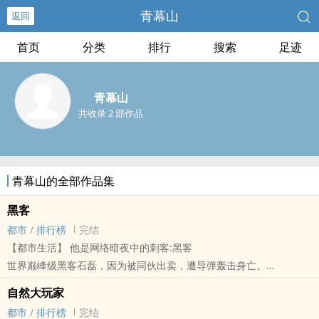
青幕山
返回
首页
分类
排行
搜索
足迹
青幕山
共收录 2 部作品
青幕山的全部作品集
黑客
都市
/
排行榜
完结
【都市生活】 他是网络暗夜中的刺客:黑客
世界巅峰级黑客石磊，因为被同伙出卖，遭导弹轰击身亡。
上天跟他开了一个玩笑，让他重生回到六年前，回到那个大学的初
自然大玩家
秋。
都市
/
排行榜
完结
拥有再来一次的机会，并且还拥有世界巅峰级黑客技术，石磊决定改