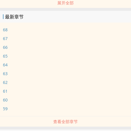
展开全部
（存了一年的稿，大家多多支持。这几天回应好就多发）
重生回到高中后，李平只想做个普通人。
最新章节
好好读书，照顾爷爷，修复前世弄坏的人际，也不再依附任何人的
光。
68
前世，他因自卑靠近严易诚，又因恐惧逃离他。那段关系太重，重到
67
后来谁也没有真正走出去。
66
这一世，他想安安稳稳走自己的路。
65
只是严易诚从来不是普通人。
那个尚未分化的少年，出身矜贵，性格强势，还没成为顶级 Alpha，
64
便已经有了让人无法忽视的存在感。
63
而李平越是提醒自己不要靠近，越发现有些事情，似乎早在分化之
62
前，就已经开始了。
61
60
59
查看全部章节