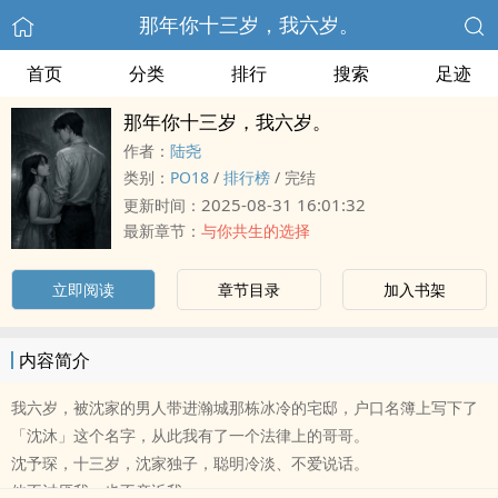
那年你十三岁，我六岁。
首页
分类
排行
搜索
足迹
那年你十三岁，我六岁。
作者：
陆尧
类别：
‍P‍O‎1‎‎8‌
/
排行榜
/
完结
2025-08-31 16:01:32
更新时间：
最新章节：
与你共生的选择
立即阅读
章节目录
加入书架
内容简介
我六岁，被沈家的男人带进瀚城那栋冰冷的宅邸，户口名簿上写下了
「沈沐」这个名字，从此我有了一个法律上的哥哥。
沈予琛，十三岁，沈家独子，聪明冷淡、不爱说话。
他不讨厌我，也不亲近我。