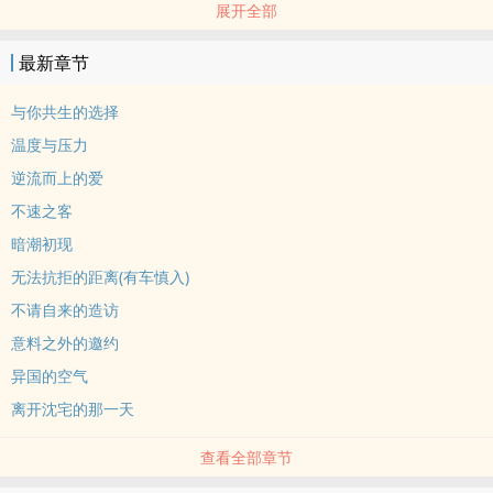
展开全部
他只是——太懂得什么叫「分寸」。
我喊他哥哥，喊了很多年，从习惯，到依赖，到……忍不住怀疑。
最新章节
——如果我们不是‍兄‌‌‍妹‎，他会不会早就拥抱我了？
法律规定我是他妹妹，血缘却从来没这么说过。
与你共生的选择
❝我们之间，最亲，也最不该靠近。❞
温度与压力
＃伪骨科 ＃法定‍兄‌‌‍妹‎ ＃从清冷到沉沦 ＃他一直都知道不可以
逆流而上的爱
标签： 骨科 / BG / 现代 / 狗血 / ‎‌‎肉‌‎文‌‎‍ /
不速之客
暗潮初现
无法抗拒的距离(有车慎入)
不请自来的造访
意料之外的邀约
异国的空气
离开沈宅的那一天
查看全部章节