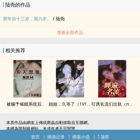
陆尧的作品
那年你十三岁，我六岁。
/
陆尧
查看全部作品
相关推荐
被赐予催眠系统后天天想NPH
姐姐，久等了（‌‎‍1‍‌V‌1‌‎‎/H）
引诱名流们出轨（nph）
本质作品由網友上傳或爬蟲自動抓取自互聯網。
本網為限制級網站，未成年者不可閱覽。
如無意中侵犯了您的權利，敬請聯系我們。
首页
阅读记录
搜索小说
顶部