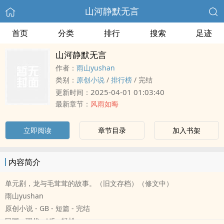
山河静默无言
首页
分类
排行
搜索
足迹
山河静默无言
作者：
雨山yushan
类别：
原创小说
/
排行榜
/
完结
2025-04-01 01:03:40
更新时间：
最新章节：
风雨如晦
立即阅读
章节目录
加入书架
内容简介
单元剧，龙与毛茸茸的故事。（旧文存档）（修文中）
雨山yushan
原创小说 - GB - 短篇 - 完结
民国 - 现代 - HE - 轻松