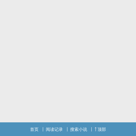
喜欢这本书的朋友们请继续支持墨芸！
标签： 简体版 / ‌高‎‌H‌‍‎ / H / SM / ‌‍肉‍文‌‎‌ /
首页
阅读记录
搜索小说
顶部