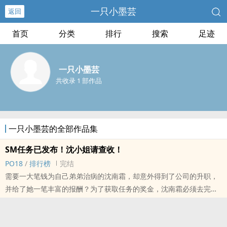
一只小墨芸
返回
首页
分类
排行
搜索
足迹
一只小墨芸
共收录 1 部作品
一只小墨芸的全部作品集
SM任务已发布！沈小姐请查收！
‍P‌‎O‎‌‌1‎8‎
/
排行榜
完结
需要一大笔钱为自己弟弟治病的沈南霜，却意外得到了公司的升职，
并给了她一笔丰富的报酬？为了获取任务的奖金，沈南霜必须去完成
各式各样的sm任务！
这本书是金主的长篇定制文，共计50章15w字！目前以全部更新完
毕！