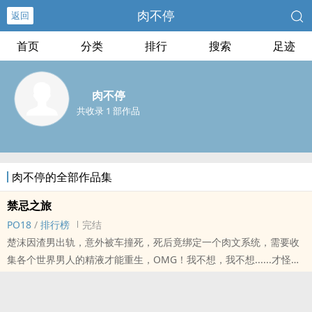
肉不停
返回
首页
分类
排行
搜索
足迹
肉不停
共收录 1 部作品
肉不停的全部作品集
禁忌之旅
‍‎‍P‍‍‌O‎‍1‎‌8‍‎
/
排行榜
完结
楚沫因渣男出轨，意外被车撞死，死后竟绑定一个‌‌‍肉‌文‌‎‌系统，需要收
集各个世界男人的‌‍精‎液‍‍才能重生，OMG！我不想，我不想......才怪！
「骨科‌高‍‎‌干‎‍‌剧情，不喜者慎入」
标签： ‍‌‎高‌‎H‌ / NPH / BG / 奇幻 / 快穿 /