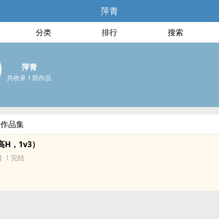
萍青
分类
排行
搜索
萍青
共收录 1 部作品
部作品集
‍H‍，1v3）
榜
完结
豪、陈峰、顾明述。
儿院长大，与青梅竹马的男友互定终生，共同期盼着未来平凡的幸福时光
，将她带入真实的噩梦里，无法醒来，恶魔折磨她的身体，折辱她的灵魂