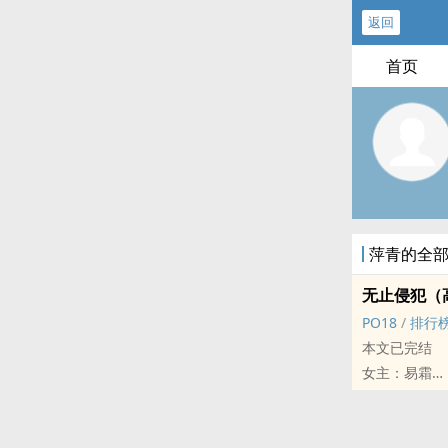
返回
首页
萍青的全
无止侵犯（‌高
‍‎‌P‍‎O‎‎1‎8‌‍
/
排行
本文已完结
女主：易霜
男主们：路致
易霜从小在孤
一起意外事件