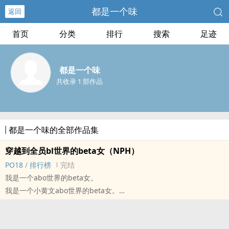
都是一个味
返回
首页
分类
排行
搜索
足迹
都是一个味
共收录 1 部作品
都是一个味的全部作品集
穿越到全员bl世界的beta女（NPH）
‍‌‎P‎O‌‍‍1‌‎8‎
/
排行榜
完结
我是一个abo世界的beta女。
我是一个小黄文abo世界的beta女。
我是一个只流行bl的小黄文abo世界的beta女。(T＿T)
1vN，有bg也有gb，还有互攻，3p环节，性向大乱炖，主第一人
称，女主是个小天使，但是她自己不知道。