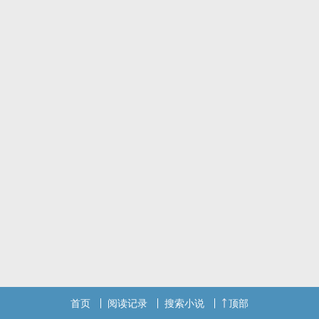
全文已完结，爱发电已上架全文txt，微博和爱发电正在掉落全car免
费番外
微博＆爱发电ID：味味的丘园
abo世界科普：除了男性Alpha，女性Omega只有一副器官，其他所
有性别都有两副器官。
标签： NPH / BG / 校园 / 未来世界 / 女性向 /
首页
阅读记录
搜索小说
顶部