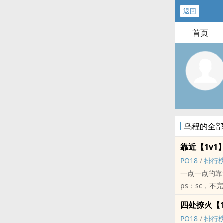
返回
首页
乌程的全
靠近【‍‌‌1‍‎v‌‍‍1‎‍
‌P‍‎O‎‎1‎8‍
/
排行
一点一点的靠
ps：sc，不完‌
标签： ‌1‎V‌‍1‎
四处撩火【‍‌‌1‍‎v‌
‌P‍‎O‎‎1‎8‍
/
排行