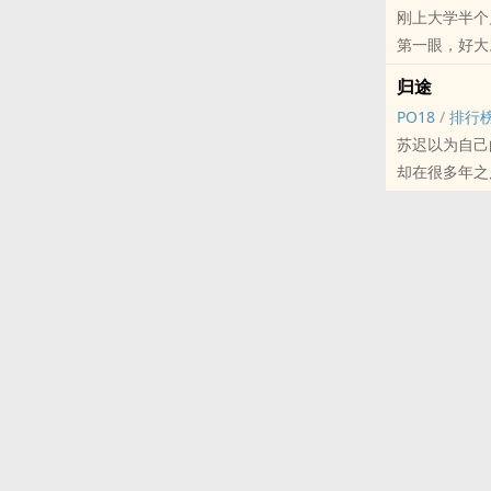
刚上大学半个
第一眼，好大
第二眼，这他妈
归途
差点要夺门而
‌P‍‎O‎‎1‎8‍
/
排行
后来，两人认
苏迟以为自己
子，她就忍不
却在很多年之
少年也不躲，
ps：
再后来，这声
sc，双向救赎
ps：男主在
后期收费r章每
——
标签： ‌1‎V‌‍1‎‍ 
‍‌‌1‍‎v‌‍‍
wb：乌程同
标签： ‌1‎V‌‍1‎