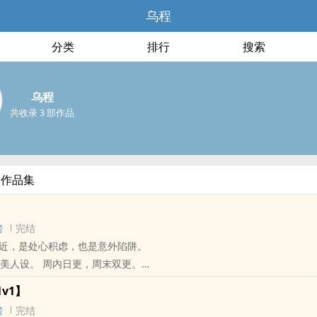
乌程
分类
排行
搜索
乌程
共收录 3 部作品
部作品集
】
榜
完结
近，是处心积虑，也是意外陷阱。
‎‌美‌‎‍人‎‎‌设。 周内日更，周末双更。
‍ / H / 现代 / 校园 / 疗愈 /
‍‍1‎‍】
榜
完结