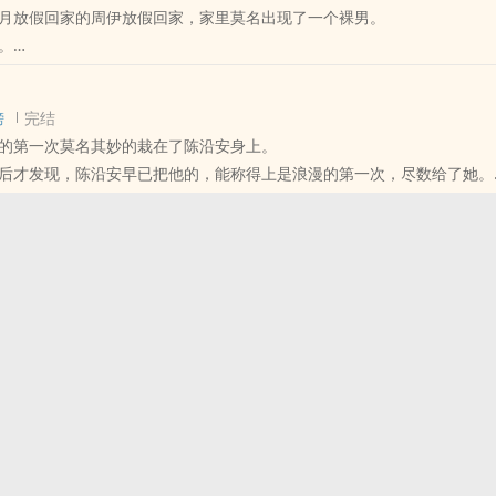
月放假回家的周伊放假回家，家里莫名出现了一个裸男。
。
是自己家吗??!
出了好吗？！
榜
完结
识了，周伊有事没事就喜欢逗他玩，特别是拿瑟瑟文学逗他，看着人耳根
的第一次莫名其妙的栽在了陈沿安身上。
住想要揉他脑袋。
后才发现，陈沿安早已把他的，能称得上是浪漫的第一次，尽数给了她。
配合着周伊的一切行为，憋得难受了只会眼巴巴的望着周伊，委屈的叫“姐
姐姐就叫到床上去了。
女主面前是个恋爱脑，一心只想让她上了自己。
章字数2000+
/ 现代 /
1‎‍，sc，开文必填，连载期间不收费
学，欢迎关注~
‍ / H / 现代 / 年下 / 甜文 /