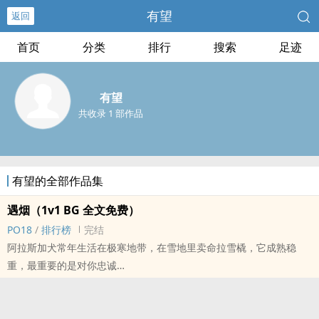
有望
返回
首页
分类
排行
搜索
足迹
有望
共收录 1 部作品
有望的全部作品集
遇烟（‍‎‎1‌v‌‎1‍ BG 全文免费）
‌‍‍P‍‍O‍1‎8‍‎‍
/
排行榜
完结
阿拉斯加犬常年生活在极寒地带，在雪地里卖命拉雪橇，它成熟稳
重，最重要的是对你忠诚
温馨向 无虐
双向暗恋，从校园到职场
内敛深沉穷小子vs心思细腻转学生