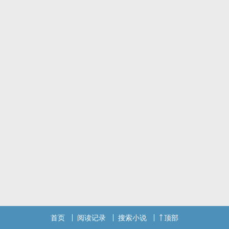
温柔专情继承人vs大胆直率HR
慢热暗恋
直球谈恋爱
祝今天的你万事顺意
标签： ‌1‎‍‌V‍‌1‍‍‌ / H / BG / 甜文 / 轻松 /
首页
阅读记录
搜索小说
顶部