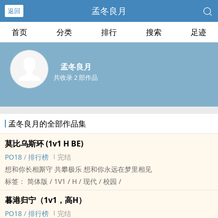
孟冬良月
返回
首页
分类
排行
搜索
足迹
孟冬良月
共收录 2 部作品
孟冬良月的全部作品集
莫比乌斯环 (‌1‌v‍‌1‎‍ H BE)
‎‍P‍O‎1‎8‌‎
/
排行榜
完结
想和你长相厮守 共攀极乐 想和你永远在梦里相见
标签： 简体版 / ‍‎‍1‍‌‎V‍‎‎1‍‌ / H / 现代 / 校园 /
暮港归宁（‌1‌v‍‌1‎‍，‌‍高‌H‌‍）
‎‍P‍O‎1‎8‌‎
/
排行榜
完结