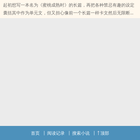
起初想写一本名为《蜜桃成熟时》的长篇，再把各种禁忌有趣的设定
囊括其中作为单元文，但又担心像前一个长篇一样卡文然后无限断
更，所以先把构思好的写完作为独立短篇发上来，谢谢大家的支持～
本文设定：正直男大+披着羊皮的小作精
标签： 简体版 / ‌‍高‌H‌‍ / ‍‎‍1‍‌‎V‍‎‎1‍‌ / BG / 现代 /
首页
阅读记录
搜索小说
顶部