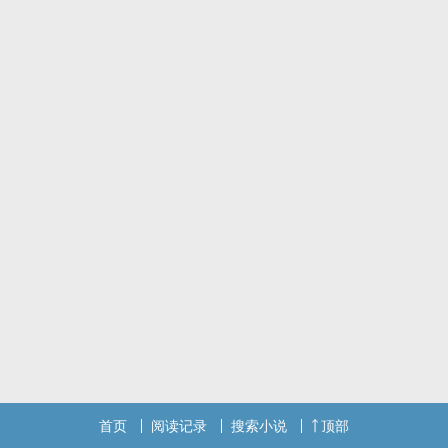
己的最尊敬的学长。可是学长他明明对自己做着奇怪的事情....
封侵删。
求珠珠，有存稿，小短篇。
一天两更！！
爱你们呦，宝子们~
标签： 1V1 / H / BL / 现代 /
首页
阅读记录
搜索小说
顶部