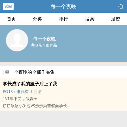
每一个夜晚
返回
首页
分类
排行
搜索
足迹
每一个夜晚
共收录 1 部作品
每一个夜晚的全部作品集
学长成了我的嫂子后上了我
PO18
/
排行榜
完结
1V1年下受，假嫂子
娇娇软软小哭包VS步步为营假面学长
陆可年从小和哥哥相依为命，心里默默地爱慕自己的哥哥，但是他一
直埋藏在心底。
突然有一天他发现自己的哥哥给自己找了个嫂子，更没想到竟然是自