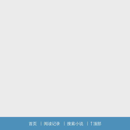
黎明时分，秋渝搂着被凌虐了一夜的哥哥，在巷子里无助哭泣时，暗
恋他的人突然出现了……
“老鼠都像长了翅膀一样，自由腾空，上蹿下跳；我们却深陷在脏污泥
潭里，爬都爬不起来。”
若能干净地活着，谁愿在泥淖中挣扎。
—————————————————————————————
＊兄弟都是双xing。
＊狗血双xing生子！不是换受！是两个受都是主角！
＊攻不确定，但受一定有两个。
＊写的很垃圾，就算自嗨吧。
【正文已完结】
首页
阅读记录
搜索小说
顶部