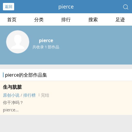
pierce
返回
首页
分类
排行
搜索
足迹
pierce
共收录 1 部作品
pierce的全部作品集
生与肮脏
原创小说
/
排行榜
完结
你干净吗？
pierce
原创小说 - BL - 中篇 - 完结
现代 - 狗血 - 双性 - 生子
‌‌‍高‍H‍‎