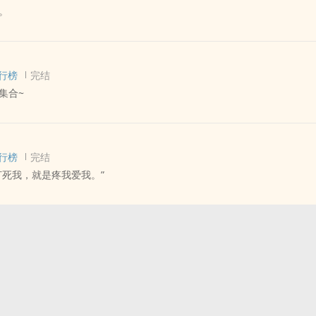
。
 - 短篇 - 完结
狗血 - 生子
行榜
完结
抄家下狱，为了求活委身给皇帝。
集合~
没更就是我忘了。
 - 完结 - BL
行榜
完结
打死我，就是疼我爱我。”
 - 完结 - 民国
 - 强强 - 生子
帮掌权人周见深的幼子，夺权时一着不慎，被周见深逆风翻盘，断绝关系
周养朴落井下石，捏了周养素的把柄，将他送到军阀秦统身边做卧底。
，手中精兵强将数十万，是整个华东说一不二的大人物，对百姓和善可亲