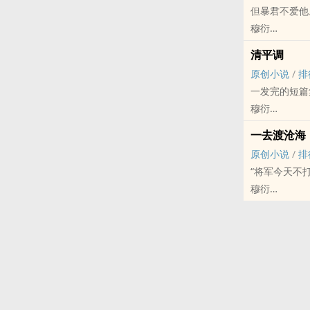
但暴君不爱他
穆衍
原创小说 - BL
清平调
古代 - HE - 
原创小说
/
排
美貌的贪官被
一发完的短篇
*文写完了，
穆衍
原创小说 - 短篇
一去渡沧海
古代
原创小说
/
排
“将军今天不
穆衍
原创小说 - BL
HE - 相爱相杀
中篇
周养素原是春
昔日手下败将
*
秦统交游广泛