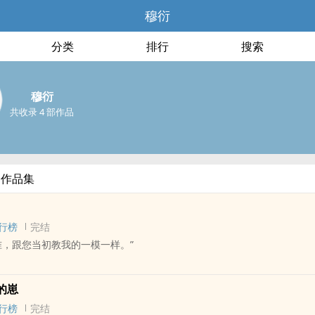
穆衍
分类
排行
搜索
穆衍
共收录 4 部作品
部作品集
行榜
完结
准，跟您当初教我的一模一样。”
 - 师生 - 短篇
的崽
古代
行榜
完结
腥风血雨统一天下的君王 x 曾在前朝教导质子宫廷礼节的翰林。