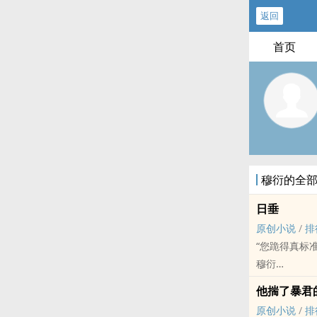
返回
首页
穆衍的全
日垂
原创小说
/
排
“您跪得真标
穆衍
原创小说 - HE
他揣了暴君
完结 - BL - 
原创小说
/
排
从质子到一路