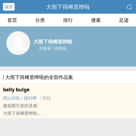
大雨下得稀里哗啦
返回
首页
分类
排行
搜索
足迹
大雨下得稀里哗啦
共收录 1 部作品
大雨下得稀里哗啦的全部作品集
belly bulge
同人衍生
/
排行榜
完结
腹肌图引发的灵感
大雨下得稀里哗啦
明星[明星] - 俊哲 同人衍生 - 真人同人 - BL
短篇 - 完结