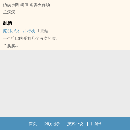
伪娱乐圈 狗血 追妻火葬场
双结局
兰溪溪
原创小说 - BL - 长篇 - 完结
乱情
现代 - 狗血 - NTR - NP
原创小说
/
排行榜
完结
荤素均衡
一个拧巴的受和几个有病的攻。
生患绝症的清冷抑郁编剧受
兰溪溪
攻1：暴躁疯（憨）批明星攻
原创小说 - BL - 中篇 - 完结
攻2：高冷成熟理科男初恋攻
现代 - 狗血 - 阴差阳错 - NP
攻3：情话连篇的酒吧老板攻
一个少爷受包养了一个小情儿，但这时他的初夜对象和初恋对象同时
攻4：外表绿茶内心‎‌‍腹‍‌‌黑‍的年下偶像攻
回来追妻的故事。
划重点：不be！！！！！受也不会死
1vn 主受 狗血 火葬场 修罗场
“人见白头嗔，我见白头喜 。多少少年亡，不到白头死。”
受是真拧巴，且没底线，当然攻也不是好东西。
可惜我快死了，这一切都来得太晚了。
首页
阅读记录
搜索小说
顶部