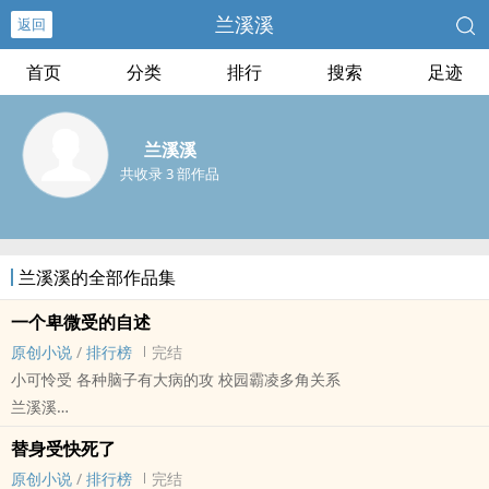
兰溪溪
返回
首页
分类
排行
搜索
足迹
兰溪溪
共收录 3 部作品
兰溪溪的全部作品集
一个卑微受的自述
原创小说
/
排行榜
完结
小可怜受 各种脑子有大病的攻 校园霸凌多角关系
兰溪溪
原创小说 - BL - 短篇 - 完结
替身受快死了
现代 - 虐文 - 第一人称
原创小说
/
排行榜
完结
在这个凉薄的世界里，好像只有我这幺认真，所以我才会格格不入。