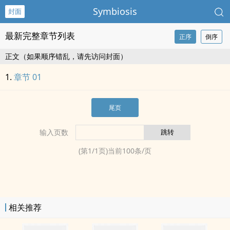
Symbiosis
封面
最新完整章节列表
正序
倒序
正文（如果顺序错乱，请先访问封面）
章节 01
尾页
输入页数
(第
1
/
1
页)当前
100
条/页
相关推荐