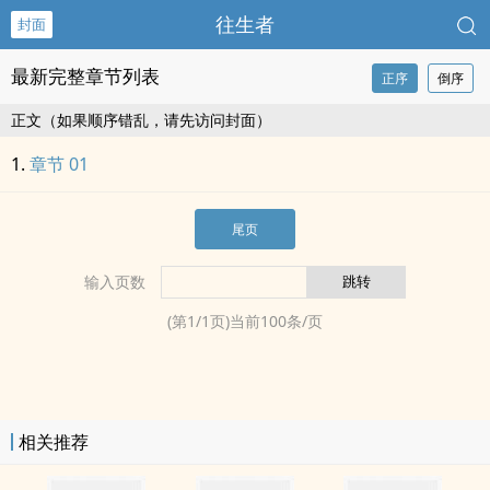
往生者
封面
最新完整章节列表
正序
倒序
正文（如果顺序错乱，请先访问封面）
章节 01
尾页
输入页数
(第
1
/
1
页)当前
100
条/页
相关推荐