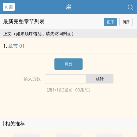
崖
封面
最新完整章节列表
正序
倒序
正文（如果顺序错乱，请先访问封面）
章节 01
尾页
输入页数
(第
1
/
1
页)当前
100
条/页
相关推荐