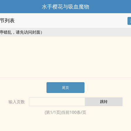
水手樱花与吸血魔物
节列表
序错乱，请先访问封面）
尾页
输入页数
(第
1
/
1
页)当前
100
条/页