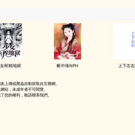
女榨精地狱
帐中珠NPH
上下左
網友上傳或爬蟲自動抓取自互聯網。
級網站，未成年者不可閱覽。
犯了您的權利，敬請聯系我們。