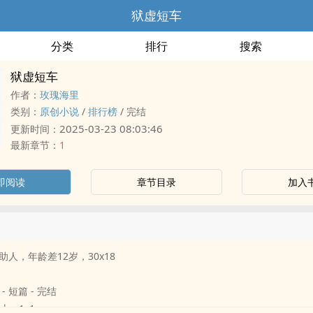
狱虚短车
分类
排行
搜索
狱虚短车
作者：
玫瑰海里
类别：
原创小说
/
排行榜
/
完结
2025-03-23 08:03:46
更新时间：
最新章节：
1
即阅读
章节目录
加入
人，年龄差12岁，30x18
 - 短篇 - 完结
1‍‎‍v‎‍‍1‌