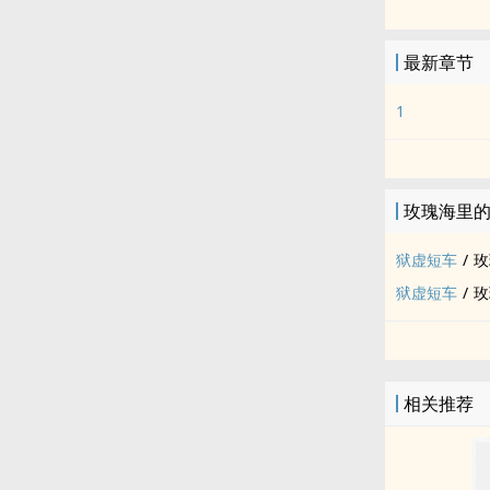
一发完短车
最新章节
1
玫瑰海里
狱虚短车
/
玫
狱虚短车
/
玫
相关推荐