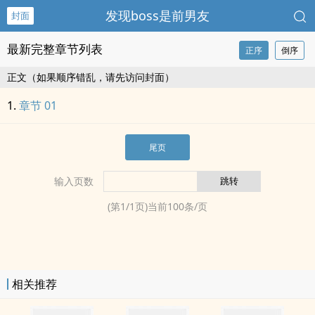
发现boss是前男友
封面
最新完整章节列表
正序
倒序
正文（如果顺序错乱，请先访问封面）
章节 01
尾页
输入页数
(第
1
/
1
页)当前
100
条/页
相关推荐