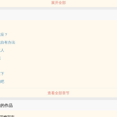
展开全部
后 卷左颂右 年下
友‌转正文学
学生学校的风云人物，人帅又板正，表彰会都不知道参加了多少个，在任
都在问此男是谁，学校都动不动安排他出席重要场合撑场面，没人不喜欢
评价都是温柔热心帅气可靠之类的词汇
效应？
和隔壁校的黑卷这个‍炮‎友‌左爱获得精神上的愉悦
我自有办法
事情很多很多人敬仰的学生会长
惊人
工科大神，但是独行侠
过遇上了卷
吧
的故事
谁下
炮吧
查看全部章节
宙的作品
花糖宇宙