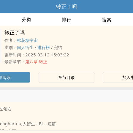
转正了吗
分类
排行
搜索
转正了吗
作者：
棉花糖宇宙
类别：
‎‍同‎‌‍人‎衍生
/
排行榜
/
完结
2025-03-12 15:03:22
更新时间：
最新章节：
第八章 转正
即阅读
章节目录
加入
 卷左颂右
ngharu ‎‍同‎‌‍人‎衍生 - BL - 短篇
强强 - 年下