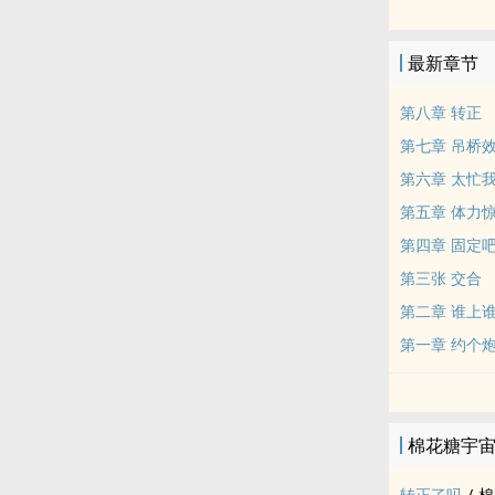
smtr25的帝
建设一下‍炮‎
最新章节
学生会长好好
欢迎大会台下
第八章 转正
相处的很好，
第七章 吊桥
但是私下里靠
第六章 太忙
设定颂是很忙
第五章 体力
卷是隔壁学校
颂本是1 不
第四章 固定
彼此草出感情
第三张 交合
第二章 谁上
第一章 约个
棉花糖宇
转正了吗
/
棉