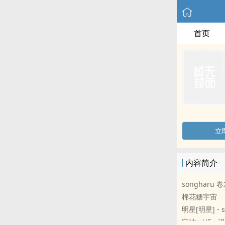
首页
立
内容简介
songharu
棉花糖宇宙
明星[明星] - so
完结 - HE - 