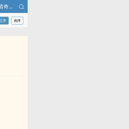
♥都市工口传说-淫神一族 雌雄同体美少女(年)-与游民大叔的‎‍‌色‍‌‎情‎奇妙物语
正序
倒序