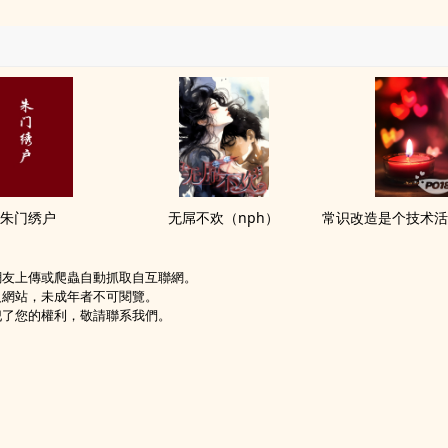
朱门绣户
无屌不欢（nph）
網友上傳或爬蟲自動抓取自互聯網。
級網站，未成年者不可閱覽。
犯了您的權利，敬請聯系我們。