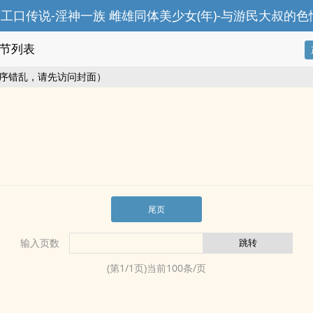
节列表
序错乱，请先访问封面）
尾页
输入页数
(第
1
/
1
页)当前
100
条/页